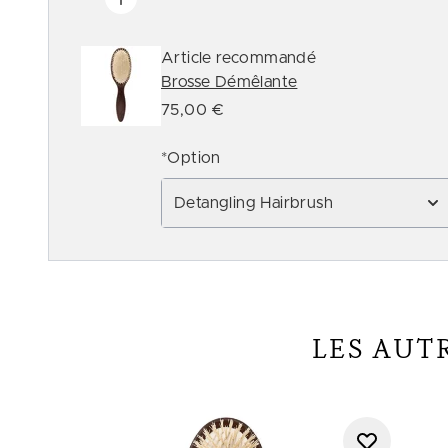
Article recommandé
Brosse Démêlante
75,00 €
*Option
Detangling Hairbrush
LES AUT