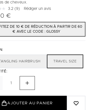
pes de cheveux.
3.2
(9)
Rédiger un avis
Lire
9
00 €
avis.
Lien
sur
ITEZ DE 10 € DE RÉDUCTION À PARTIR DE 60
la
€ AVEC LE CODE : GLOSSY
même
page.
N:
TANGLING HAIRBRUSH
TRAVEL SIZE
ITÉ:
AJOUTER AU PANIER