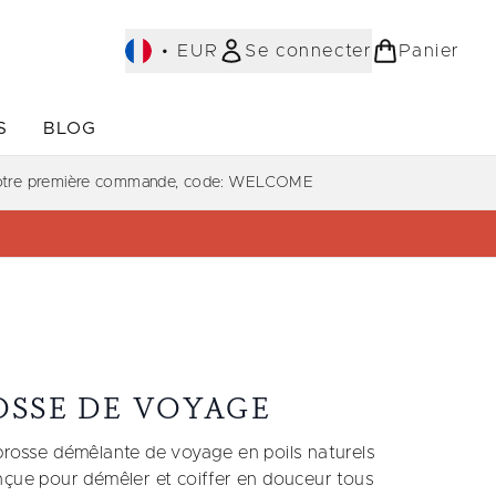
•
EUR
Se connecter
Panier
S
BLOG
ST-SELLERS)
Accédez au sous-menu (COLLECTIONS)
Accédez au sous-menu (À PROPOS)
votre première commande, code: WELCOME
OSSE DE VOYAGE
brosse démêlante de voyage en poils naturels
nçue pour démêler et coiffer en douceur tous