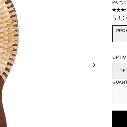
les ty
59,
PROF
OPTIO
DE
QUANT