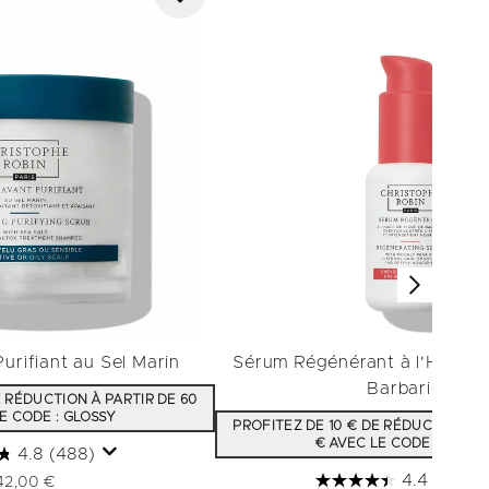
urifiant au Sel Marin
Sérum Régénérant à l'Huile d
Barbarie
E RÉDUCTION À PARTIR DE 60
E CODE : GLOSSY
PROFITEZ DE 10 € DE RÉDUCTION À 
€ AVEC LE CODE : GLOSS
4.8
(488)
4.4
(88)
42,00 €