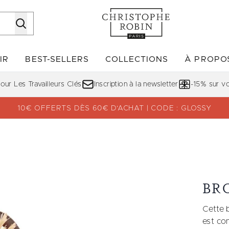
Passer au contenu principal
IR
BEST-SELLERS
COLLECTIONS
À PROPO
Accédez au sous-menu (DÉCOUVRIR)
Accédez au sous-menu (BE
ur Les Travailleurs Clés
Inscription à la newsletter
-15% sur 
10€ OFFERTS DÈS 60€ D’ACHAT | CODE : GLOSSY
BR
Cette 
est co