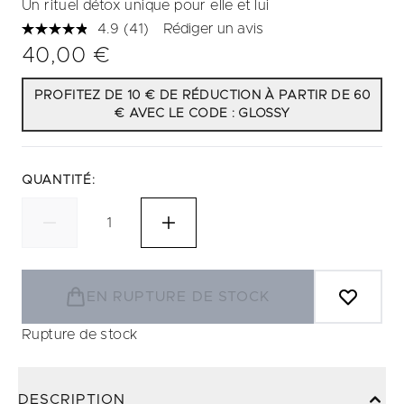
Un rituel détox unique pour elle et lui
4.9
(41)
Rédiger un avis
Lire
41
40,00 €
avis.
Lien
sur
PROFITEZ DE 10 € DE RÉDUCTION À PARTIR DE 60
la
€ AVEC LE CODE : GLOSSY
même
page.
QUANTITÉ:
EN RUPTURE DE STOCK
Rupture de stock
DESCRIPTION