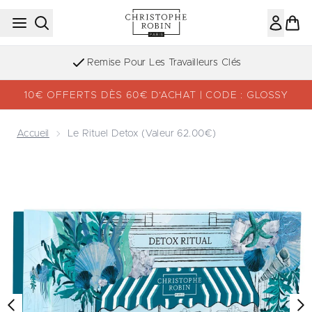
Passer au contenu principal
Remise Pour Les Travailleurs Clés
10€ OFFERTS DÈS 60€ D’ACHAT | CODE : GLOSSY
Accueil
Le Rituel Detox (valeur 62.00€)
Now showing image 1 Le Rituel Detox (valeur 62.00€)