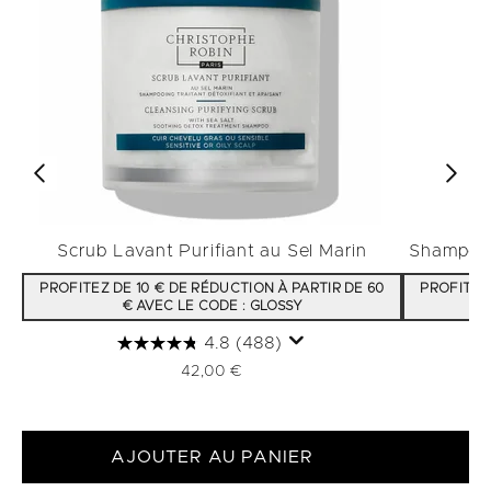
Scrub Lavant Purifiant au Sel Marin
Shampooi
PROFITEZ DE 10 € DE RÉDUCTION À PARTIR DE 60
PROFITEZ 
€ AVEC LE CODE : GLOSSY
4.8
(488)
42,00 €
AJOUTER AU PANIER