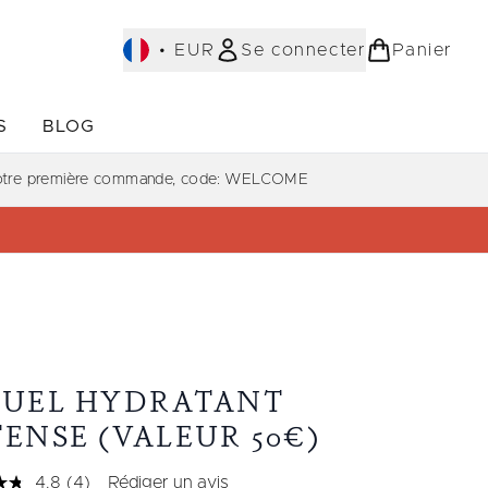
•
EUR
Se connecter
Panier
S
BLOG
ST-SELLERS)
Accédez au sous-menu (COLLECTIONS)
Accédez au sous-menu (À PROPOS)
votre première commande, code: WELCOME
TUEL HYDRATANT
ENSE (VALEUR 50€)
4.8
(4)
Rédiger un avis