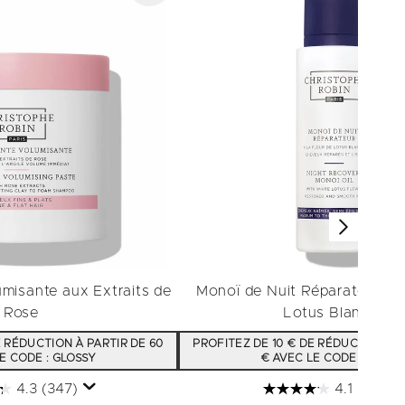
misante aux Extraits de
Monoï de Nuit Réparateur à l
Rose
Lotus Blanche​
E RÉDUCTION À PARTIR DE 60
PROFITEZ DE 10 € DE RÉDUCTION À 
E CODE : GLOSSY
€ AVEC LE CODE : GLOSS
4.3
(347)
4.1
(48)