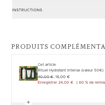
INSTRUCTIONS
PRODUITS COMPLÉMENTA
Cet article
Rituel Hydratant Intense (valeur 50€)
Prix de vente :
Prix ​​actuel :
40,00 €
16,00 €
Enregistrer 24,00 €
( 60 % de remis