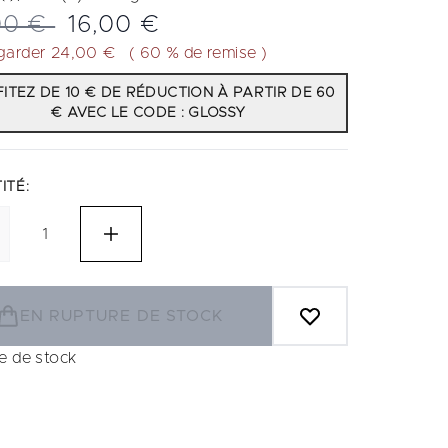
Lire
4
 de vente :
Prix ​​actuel :
00 €
16,00 €
avis.
Lien
garder 24,00 €
( 60 % de remise )
sur
la
ITEZ DE 10 € DE RÉDUCTION À PARTIR DE 60
même
€ AVEC LE CODE : GLOSSY
page.
ITÉ:
EN RUPTURE DE STOCK
e de stock