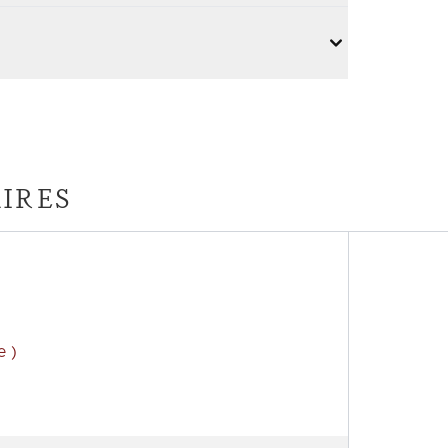
IRES
e )