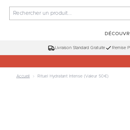
DÉCOUVR
Livraison Standard Gratuite
Remise Po
Accueil
Rituel Hydratant Intense (valeur 50€)
Now showing image 1 Rituel Hydratant Intense (val