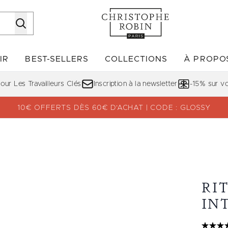
Passer au contenu principal
IR
BEST-SELLERS
COLLECTIONS
À PROPO
Accédez au sous-menu (DÉCOUVRIR)
Accédez au sous-menu (BE
ur Les Travailleurs Clés
Inscription à la newsletter
-15% sur 
10€ OFFERTS DÈS 60€ D’ACHAT | CODE : GLOSSY
eur 50€)
RI
INT