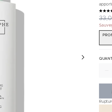
apport
Prix
33,
Sauve
PROF
QUANT
Ruptur