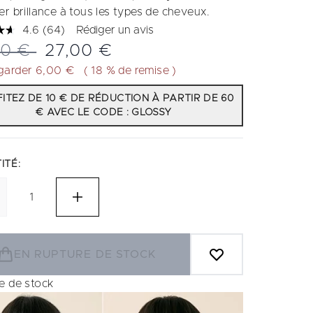
er brillance à tous les types de cheveux.
4.6
(64)
Rédiger un avis
Lire
64
 de vente :
Prix ​​actuel :
00 €
27,00 €
avis.
Lien
garder 6,00 €
( 18 % de remise )
sur
la
ITEZ DE 10 € DE RÉDUCTION À PARTIR DE 60
même
€ AVEC LE CODE : GLOSSY
page.
ITÉ:
EN RUPTURE DE STOCK
e de stock