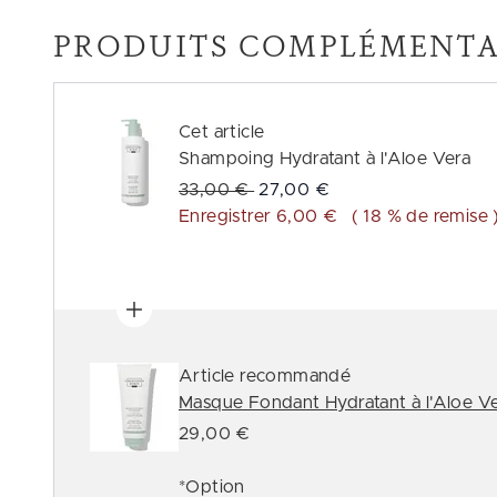
PRODUITS COMPLÉMENTA
Cet article
Shampoing Hydratant à l'Aloe Vera
Prix de vente :
Prix ​​actuel :
33,00 €
27,00 €
Enregistrer 6,00 €
( 18 % de remise 
Article recommandé
Masque Fondant Hydratant à l'Aloe V
29,00 €
*Option