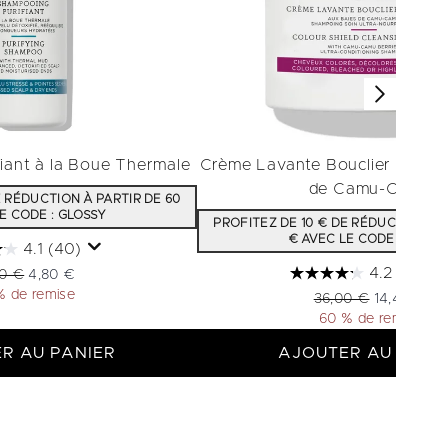
iant à la Boue Thermale
Crème Lavante Bouclier Couleu
de Camu-Camu
E RÉDUCTION À PARTIR DE 60
E CODE : GLOSSY
PROFITEZ DE 10 € DE RÉDUCTION À 
€ AVEC LE CODE : GLOSS
4.1
(40)
4.2
(30)
 de vente :
Prix ​​actuel :
00 €
4,80 €
% de remise
Prix de vente :
Prix ​​actuel 
36,00 €
14,40 €
60 % de remise
R AU PANIER
AJOUTER AU PANI