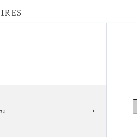
IRES
)
era