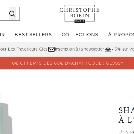
Passer au contenu principal
IR
BEST-SELLERS
COLLECTIONS
À PROPO
Accédez au sous-menu (DÉCOUVRIR)
Accédez au sous-menu (BE
ur Les Travailleurs Clés
Inscription à la newsletter
-15% sur 
10€ OFFERTS DÈS 60€ D’ACHAT | CODE : GLOSSY
 Vera
SH
À 
Un sha