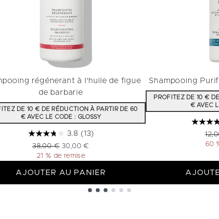
pooing régénerant à l'huile de figue
Shampooing Purif
de barbarie
PROFITEZ DE 10 € D
€ AVEC L
ITEZ DE 10 € DE RÉDUCTION À PARTIR DE 60
€ AVEC LE CODE : GLOSSY
3.8
(13)
Prix
12,
60 
Prix de vente :
Prix ​​actuel :
38,00 €
30,00 €
21 % de remise
AJOUTER AU PANIER
AJOUTE