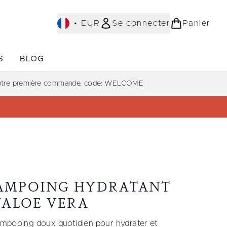
•
EUR
Se connecter
Panier
S
BLOG
ST-SELLERS)
Accédez au sous-menu (COLLECTIONS)
Accédez au sous-menu (À PROPOS)
votre première commande, code: WELCOME
AMPOING HYDRATANT
L'ALOE VERA
mpooing doux quotidien pour hydrater et