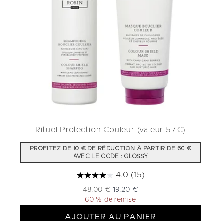
Rituel Protection Couleur (valeur 57€)
PROFITEZ DE 10 € DE RÉDUCTION À PARTIR DE 60 €
AVEC LE CODE : GLOSSY
4.0
(15)
Prix de vente :
Prix ​​actuel :
48,00 €
19,20 €
60 % de remise
AJOUTER AU PANIER