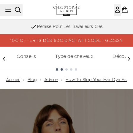
Passer au contenu principal
Inscription à la newsletter
10€ OFFERTS DÈS 60€ D’ACHAT | CODE : GLOSSY
Conseils
Type de cheveux
Découvri
Showing slide 1
Accueil
Blog
Advice
How To Stop Your Hair Dye From