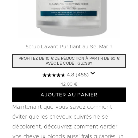
Scrub Lavant Purifiant au Sel Marin
PROFITEZ DE 10 € DE RÉDUCTION À PARTIR DE 60 €
AVEC LE CODE : GLOSSY
4.8
(488)
42,00 €
AJOUTER AU PANIER
Maintenant que vous savez comment
éviter que les cheveux cuivrés ne se
décolorent, découvrez comment garder
vos cheveux blonds aussi frais qu’après un