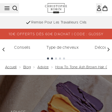
Passer au contenu principal
Inscription à la newsletter
10€ OFFERTS DÈS 60€ D’ACHAT | CODE : GLOSSY
Conseils
Type de cheveux
Découvri
Showing slide 1
Accueil
Blog
Advice
How To Tone Ash Brown Hair Colo