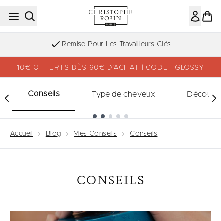
Passer au contenu principal
Remise Pour Les Travailleurs Clés
10€ OFFERTS DÈS 60€ D’ACHAT | CODE : GLOSSY
Conseils
Type de cheveux
Découvri
Showing slide 1
Accueil
Blog
Mes Conseils
Conseils
CONSEILS