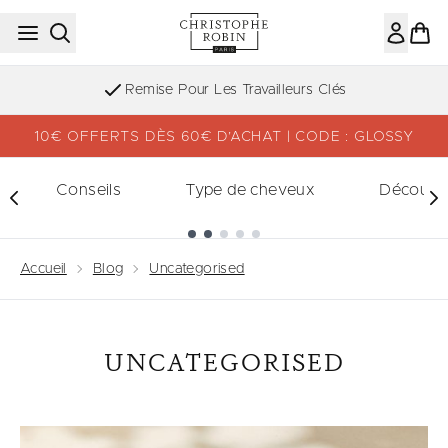
Passer au contenu principal
Remise Pour Les Travailleurs Clés
10€ OFFERTS DÈS 60€ D’ACHAT | CODE : GLOSSY
Conseils
Type de cheveux
Découvri
Showing slide 1
Accueil
Blog
Uncategorised
UNCATEGORISED