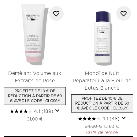
Démêlant Volume aux
Monoï de Nuit
Extraits de Rose
Réparateur à la Fleur de
Lotus Blanche​
PROFITEZ DE 10 € DE
RÉDUCTION À PARTIR DE 60
PROFITEZ DE 10 € DE
€ AVEC LE CODE : GLOSSY
RÉDUCTION À PARTIR DE 60
€ AVEC LE CODE : GLOSSY
4.1
(189)
4.1
(48)
31,00 €
Prix de vente :
Prix ​​actuel :
34,00 €
13,60 €
60 % de remise