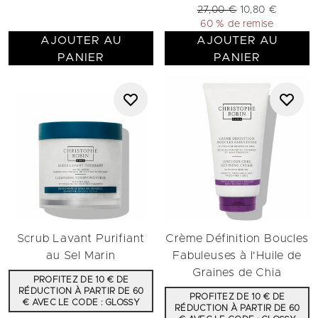
Prix de vente :
Prix ​​actuel :
27,00 €
10,80 €
60 % de remise
AJOUTER AU
AJOUTER AU
PANIER
PANIER
Scrub Lavant Purifiant
Crème Définition Boucles
au Sel Marin
Fabuleuses à l'Huile de
Graines de Chia
PROFITEZ DE 10 € DE
RÉDUCTION À PARTIR DE 60
PROFITEZ DE 10 € DE
€ AVEC LE CODE : GLOSSY
RÉDUCTION À PARTIR DE 60