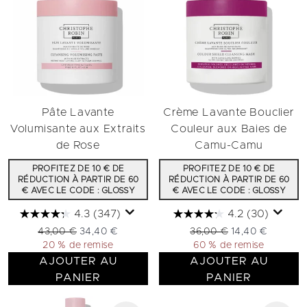
Pâte Lavante
Crème Lavante Bouclier
Volumisante aux Extraits
Couleur aux Baies de
de Rose
Camu-Camu
PROFITEZ DE 10 € DE
PROFITEZ DE 10 € DE
RÉDUCTION À PARTIR DE 60
RÉDUCTION À PARTIR DE 60
€ AVEC LE CODE : GLOSSY
€ AVEC LE CODE : GLOSSY
4.3
(347)
4.2
(30)
Prix de vente :
Prix ​​actuel :
Prix de vente :
Prix ​​actuel :
43,00 €
34,40 €
36,00 €
14,40 €
20 % de remise
60 % de remise
AJOUTER AU
AJOUTER AU
PANIER
PANIER