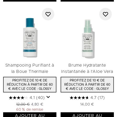
Shampooing Purifiant à
Brume Hydratante
la Boue Thermale
Instantanée à l'Aloe Vera
PROFITEZ DE 10 € DE
PROFITEZ DE 10 € DE
RÉDUCTION À PARTIR DE 60
RÉDUCTION À PARTIR DE 60
€ AVEC LE CODE : GLOSSY
€ AVEC LE CODE : GLOSSY
4.1
(40)
4.7
(17)
Prix de vente :
Prix ​​actuel :
12,00 €
4,80 €
14,00 €
60 % de remise
AJOUTER AU
AJOUTER AU