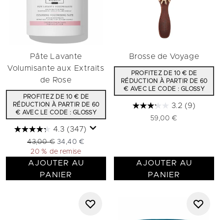
Pâte Lavante
Brosse de Voyage
Volumisante aux Extraits
PROFITEZ DE 10 € DE
de Rose
RÉDUCTION À PARTIR DE 60
€ AVEC LE CODE : GLOSSY
PROFITEZ DE 10 € DE
RÉDUCTION À PARTIR DE 60
3.2
(9)
€ AVEC LE CODE : GLOSSY
59,00 €
4.3
(347)
Prix de vente :
Prix ​​actuel :
43,00 €
34,40 €
20 % de remise
AJOUTER AU
AJOUTER AU
PANIER
PANIER