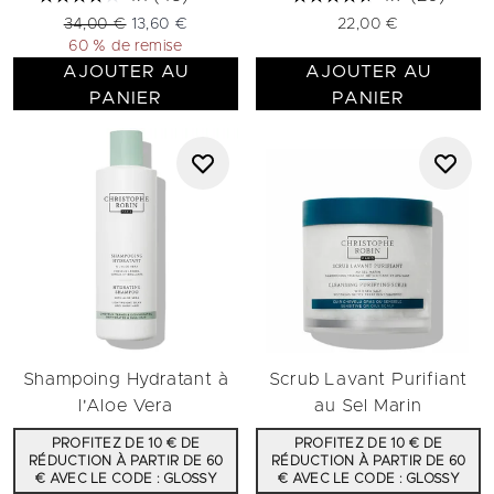
Prix de vente :
Prix ​​actuel :
34,00 €
13,60 €
22,00 €
60 % de remise
AJOUTER AU
AJOUTER AU
PANIER
PANIER
Shampoing Hydratant à
Scrub Lavant Purifiant
l'Aloe Vera
au Sel Marin
PROFITEZ DE 10 € DE
PROFITEZ DE 10 € DE
RÉDUCTION À PARTIR DE 60
RÉDUCTION À PARTIR DE 60
€ AVEC LE CODE : GLOSSY
€ AVEC LE CODE : GLOSSY