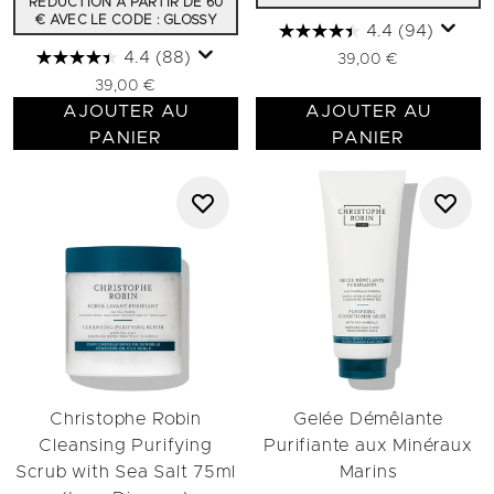
RÉDUCTION À PARTIR DE 60
€ AVEC LE CODE : GLOSSY
4.4
(94)
4.4
(88)
39,00 €
39,00 €
AJOUTER AU
AJOUTER AU
PANIER
PANIER
Christophe Robin
Gelée Démêlante
Cleansing Purifying
Purifiante aux Minéraux
Scrub with Sea Salt 75ml
Marins