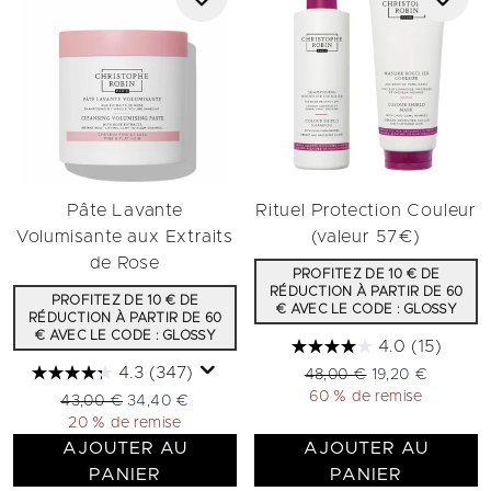
Pâte Lavante
Rituel Protection Couleur
Volumisante aux Extraits
(valeur 57€)
de Rose
PROFITEZ DE 10 € DE
RÉDUCTION À PARTIR DE 60
PROFITEZ DE 10 € DE
€ AVEC LE CODE : GLOSSY
RÉDUCTION À PARTIR DE 60
€ AVEC LE CODE : GLOSSY
4.0
(15)
4.3
(347)
Prix de vente :
Prix ​​actuel :
48,00 €
19,20 €
60 % de remise
Prix de vente :
Prix ​​actuel :
43,00 €
34,40 €
20 % de remise
AJOUTER AU
AJOUTER AU
PANIER
PANIER