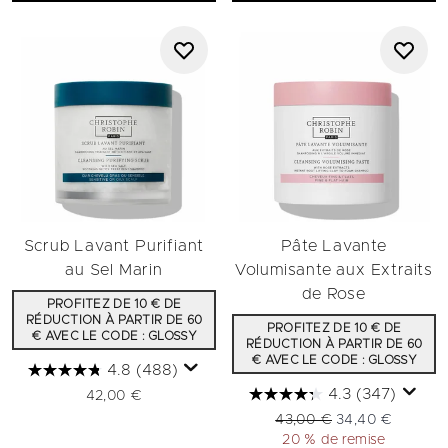
Scrub Lavant Purifiant
Pâte Lavante
au Sel Marin
Volumisante aux Extraits
de Rose
PROFITEZ DE 10 € DE
RÉDUCTION À PARTIR DE 60
PROFITEZ DE 10 € DE
€ AVEC LE CODE : GLOSSY
RÉDUCTION À PARTIR DE 60
€ AVEC LE CODE : GLOSSY
4.8
(488)
4.3
(347)
42,00 €
Prix de vente :
Prix ​​actuel :
43,00 €
34,40 €
20 % de remise