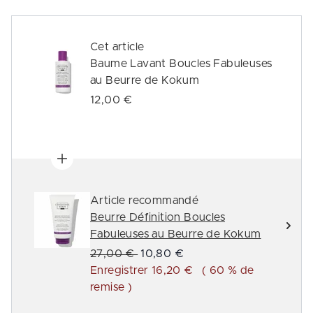
Cet article
Baume Lavant Boucles Fabuleuses
au Beurre de Kokum
12,00 €
Article recommandé
Beurre Définition Boucles
Fabuleuses au Beurre de Kokum
Prix de vente :
Prix ​​actuel :
27,00 €
10,80 €
Enregistrer 16,20 €
( 60 % de
remise )