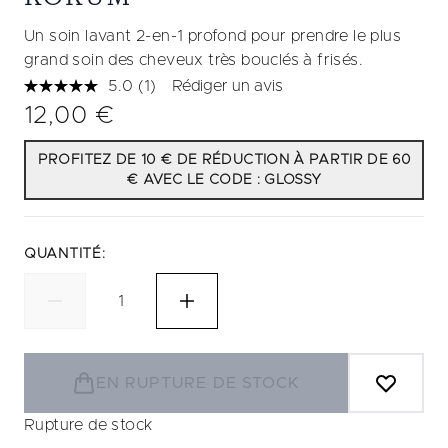
Un soin lavant 2-en-1 profond pour prendre le plus
grand soin des cheveux très bouclés à frisés.
5.0
(1)
Rédiger un avis
Lire
1
12,00 €
avis.
Lien
sur
PROFITEZ DE 10 € DE RÉDUCTION À PARTIR DE 60
la
€ AVEC LE CODE : GLOSSY
même
page.
QUANTITÉ:
EN RUPTURE DE STOCK
Rupture de stock