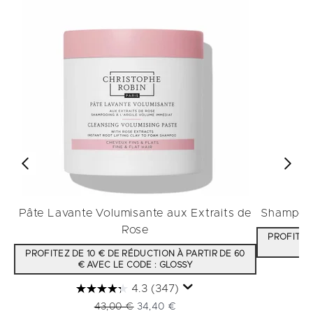
Pâte Lavante Volumisante aux Extraits de
Shampooi
Rose
PROFITEZ 
PROFITEZ DE 10 € DE RÉDUCTION À PARTIR DE 60
€ AVEC LE CODE : GLOSSY
4.3
(347)
Prix de vente :
Prix ​​actuel :
43,00 €
34,40 €