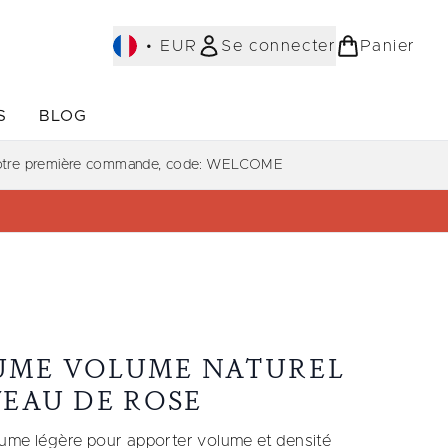
•
EUR
Se connecter
Panier
S
BLOG
ST-SELLERS)
Accédez au sous-menu (COLLECTIONS)
Accédez au sous-menu (À PROPOS)
votre première commande, code: WELCOME
UME VOLUME NATUREL
'EAU DE ROSE
ume légère pour apporter volume et densité