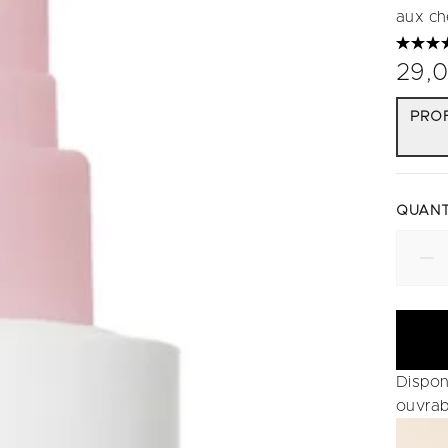
aux ch
29,
PROF
QUANT
Dispon
ouvrab