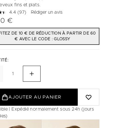
eveux fins et plats.
4.4
(97)
Rédiger un avis
Lire
97
00 €
avis.
Lien
sur
ITEZ DE 10 € DE RÉDUCTION À PARTIR DE 60
la
€ AVEC LE CODE : GLOSSY
même
page.
ITÉ:
AJOUTER AU PANIER
ible | Expédié normalement sous 24h (jours
les)