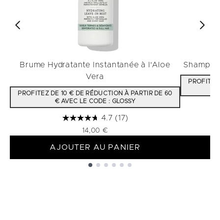
Brume Hydratante Instantanée à l'Aloe
Shampooi
Vera
PROFITEZ 
PROFITEZ DE 10 € DE RÉDUCTION À PARTIR DE 60
€ AVEC LE CODE : GLOSSY
4.7
(17)
14,00 €
AJOUTER AU PANIER
Showing slide 1