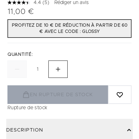
4.4
(5)
Rédiger un avis
Lire
5
11,00 €
avis.
Lien
sur
PROFITEZ DE 10 € DE RÉDUCTION À PARTIR DE 60
la
€ AVEC LE CODE : GLOSSY
même
page.
QUANTITÉ:
EN RUPTURE DE STOCK
Rupture de stock
DESCRIPTION