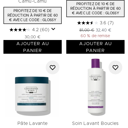
Camu-Camu
PROFITEZ DE 10 € DE
RÉDUCTION À PARTIR DE 60
PROFITEZ DE 10 € DE
€ AVEC LE CODE : GLOSSY
RÉDUCTION À PARTIR DE 60
€ AVEC LE CODE : GLOSSY
3.6
(7)
4.2
(60)
Prix de vente :
Prix ​​actuel :
81,00 €
32,40 €
60 % de remise
30,00 €
AJOUTER AU
AJOUTER AU
PANIER
PANIER
Pâte Lavante
Soin Lavant Boucles