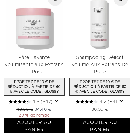
Pâte Lavante
Shampooing Délicat
Volumisante aux Extraits
Volume Aux Extraits De
de Rose
Rose
PROFITEZ DE 10 € DE
PROFITEZ DE 10 € DE
RÉDUCTION À PARTIR DE 60
RÉDUCTION À PARTIR DE 60
€ AVEC LE CODE : GLOSSY
€ AVEC LE CODE : GLOSSY
4.3
(347)
4.2
(84)
Prix de vente :
Prix ​​actuel :
43,00 €
34,40 €
30,00 €
20 % de remise
AJOUTER AU
AJOUTER AU
PANIER
PANIER