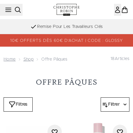
Passer au contenu principal
Remise Pour Les Travailleurs Clés
10€ OFFERTS DÈS 60€ D’ACHAT | CODE : GLOSSY
18
Articles
Home
Shop
Offre Pâques
OFFRE PÂQUES
Filtres
Filtrer