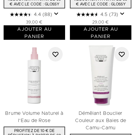
€ AVEC LE CODE : GLOSSY
€ AVEC LE CODE : GLOSSY
4.4
(88)
4.5
(73)
39,00 €
29,00 €
AJOUTER AU
AJOUTER AU
PANIER
PANIER
Brume Volume Naturel à
Démêlant Bouclier
l'Eau de Rose
Couleur aux Baies de
Camu-Camu
PROFITEZ DE 10 € DE