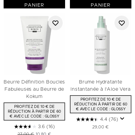
PANIER
PANIER
Beurre Définition Boucles
Brume Hydratante
Fabuleuses au Beurre de
Instantanée à l'Aloe Vera
Kokum
PROFITEZ DE 10 € DE
RÉDUCTION À PARTIR DE 60
PROFITEZ DE 10 € DE
€ AVEC LE CODE : GLOSSY
RÉDUCTION À PARTIR DE 60
€ AVEC LE CODE : GLOSSY
4.4
(76)
3.6
(16)
29,00 €
Prix de vente :
Prix ​​actuel :
27,00 €
10,80 €