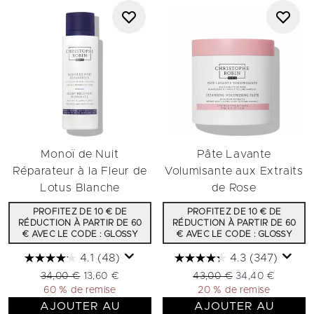
Monoï de Nuit
Pâte Lavante
Réparateur à la Fleur de
Volumisante aux Extraits
Lotus Blanche​
de Rose
PROFITEZ DE 10 € DE
PROFITEZ DE 10 € DE
RÉDUCTION À PARTIR DE 60
RÉDUCTION À PARTIR DE 60
€ AVEC LE CODE : GLOSSY
€ AVEC LE CODE : GLOSSY
4.1
(48)
4.3
(347)
Prix de vente :
Prix ​​actuel :
Prix de vente :
Prix ​​actuel :
34,00 €
13,60 €
43,00 €
34,40 €
60 % de remise
20 % de remise
AJOUTER AU
AJOUTER AU